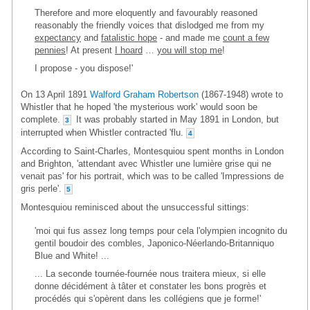
Therefore and more eloquently and favourably reasoned
reasonably the friendly voices that dislodged me from my
expectancy
and
fatalistic hope
- and made me
count a few
pennies
! At present
I hoard
…
you will stop me
!
I propose - you dispose!'
On 13 April 1891
Walford Graham Robertson
(1867-1948) wrote to
Whistler that he hoped 'the mysterious work' would soon be
complete.
It was probably started in May 1891 in London, but
3
interrupted when Whistler contracted 'flu.
4
According to Saint-Charles, Montesquiou spent months in London
and Brighton, 'attendant avec Whistler une lumière grise qui ne
venait pas' for his portrait, which was to be called 'Impressions de
gris perle'.
5
Montesquiou reminisced about the unsuccessful sittings:
'moi qui fus assez long temps pour cela l'olympien incognito du
gentil boudoir des combles, Japonico-Néerlando-Britanniquo
Blue and White! ...
... La seconde tournée-fournée nous traitera mieux, si elle
donne décidément à tâter et constater les bons progrès et
procédés qui s'opèrent dans les collégiens que je forme!'