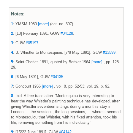
Notes:
1
: YMSM 1980
[more]
(cat. no. 397).
2
: [13] February 1891, GUW
#04128
.
3
: GUW
#05197
.
4
: B. Whistler to Montesquiou, [7/8 May 1891], GUW
#13599
.
5
: Saint-Charles 1891, quoted by Barbier 1964
[more]
, pp. 128-
29.
6
: [6 May 1891], GUW
#04135
.
7
: Goncourt 1956
[more]
, vol. 8, pp. 52-53; vol. 19, p. 92.
8
: Ibid. A free translation: 'Montesquiou is very interesting to
hear the way Whistler’s painting technique has developed, after
giving Whistler seventeen sittings during a month’s stay in
London. ... the sessions, the long sessions, ... where it seemed
to Montesquiou that Whistler, with his fixed attention, took his
life, removing something from his individuality.'
9
: [15/22 June 1891], GUW
#04142
.