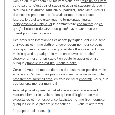
Non ce qui m'amènerait plutôt vers vous c'est
faire un pas vers
votre palette
. C'est voir et savoir et avoir et savourer de quoi il
retourne à cet endroit sensible où pendent, avec les curiosités
des nations présentes, et l'ébaudissement des époques
futures,
le corollaire graphique
, le
témoignage figuratif
indispensable & unique, et
le commentaire
consacrant
de
ce
que j'ai l'intention de laisser de gloire!
- avec aussi un petit
intérêt pour vous je pense.
Des amis bien intentionnés et assez pythiques, ont eu le sens
clairvoyant et intime d'attirer encore récemment sur ce point
prestigieux mon attention, qui y était déjà
théoriquement
fixée,
mais à quand
la pratique
, la mise
en oeuvre
, et
en chef
d'œuvre
,
en toile
, et
en cadre
?
en bouteille
aussi et enfin,
puisque
quand le vin est tiré, il faut le boire
. ...
Certes ni vous, ni moi ne doutons de
poser
ni de
peindre
; mais
enfin nous n'en sommes pas moins dans cette
seule sécurité
néfastement sommeillante
, en train de nous
endormir
, vous, sur
vos
lauriers
, moi sur
mon rôti
!
Ainsi et plus éloquemment et élogieusement raisonnèrent
raisonnablement les voix amies qui me délogèrent de mon
expectance
et mon
espérance fatalistes
- et me firent
compter
quelques écus!
A présent
je thésaurise
. . .
vous m'arrêterez
!
Je propose - disposez!'
2