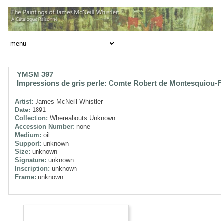
YMSM 397
Impressions de gris perle: Comte Robert de Montesquiou-
Artist:
James McNeill Whistler
Date:
1891
Collection:
Whereabouts Unknown
Accession Number:
none
Medium:
oil
Support:
unknown
Size:
unknown
Signature:
unknown
Inscription:
unknown
Frame:
unknown