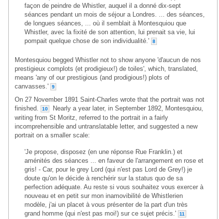
façon de peindre de Whistler, auquel il a donné dix-sept
séances pendant un mois de séjour a Londres. ... des séances,
de longues séances, ... où il semblait à Montesquiou que
Whistler, avec la fixité de son attention, lui prenait sa vie, lui
pompait quelque chose de son individualité.'
8
Montesquiou begged Whistler not to show anyone 'd'aucun de nos
prestigieux complots (et prodigieux!) de toiles', which, translated,
means 'any of our prestigious (and prodigious!) plots of
canvasses.'
9
On 27 November 1891 Saint-Charles wrote that the portrait was not
finished.
Nearly a year later, in September 1892, Montesquiou,
10
writing from St Moritz, referred to the portrait in a fairly
incomprehensible and untranslatable letter, and suggested a new
portrait on a smaller scale:
'Je propose, disposez (en une réponse Rue Franklin.) et
aménités des séances ... en faveur de l'arrangement en rose et
gris! - Car, pour le grey Lord (qui n'est pas Lord de Grey!) je
doute qu'on le décide à renchérir sur la status quo de sa
perfection adéquate. Au reste si vous souhaitez vous exercer à
nouveau et en petit sur mon inamovibilité de Whistlerien
modèle, j'ai un placet à vous présenter de la part d'un très
grand homme (qui n'est pas moi!) sur ce sujet précis.'
11