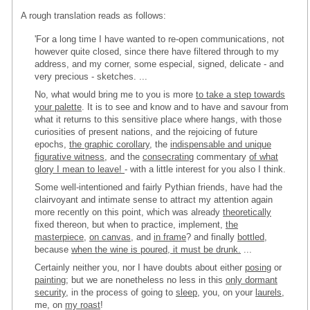
A rough translation reads as follows:
'For a long time I have wanted to re-open communications, not
however quite closed, since there have filtered through to my
address, and my corner, some especial, signed, delicate - and
very precious - sketches. ...
No, what would bring me to you is more
to take a step towards
your palette
. It is to see and know and to have and savour from
what it returns to this sensitive place where hangs, with those
curiosities of present nations, and the rejoicing of future
epochs,
the graphic corollary
, the
indispensable and unique
figurative witness
, and the
consecrating
commentary
of what
glory I mean to leave!
- with a little interest for you also I think.
Some well-intentioned and fairly Pythian friends, have had the
clairvoyant and intimate sense to attract my attention again
more recently on this point, which was already
theoretically
fixed thereon, but when to practice, implement,
the
masterpiece
,
on canvas
, and
in frame
? and finally
bottled
,
because
when the wine is poured, it must be drunk.
...
Certainly neither you, nor I have doubts about either
posing
or
painting
; but we are nonetheless no less in this
only dormant
security
, in the process of going to
sleep
, you, on your
laurels
,
me, on
my roast
!