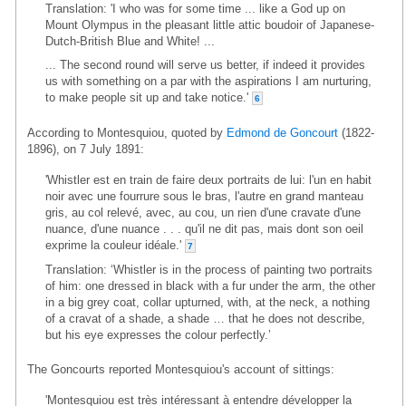
Translation: 'I who was for some time ... like a God up on
Mount Olympus in the pleasant little attic boudoir of Japanese-
Dutch-British Blue and White! ...
... The second round will serve us better, if indeed it provides
us with something on a par with the aspirations I am nurturing,
to make people sit up and take notice.'
6
According to Montesquiou, quoted by
Edmond de Goncourt
(1822-
1896), on 7 July 1891:
'Whistler est en train de faire deux portraits de lui: l'un en habit
noir avec une fourrure sous le bras, l'autre en grand manteau
gris, au col relevé, avec, au cou, un rien d'une cravate d'une
nuance, d'une nuance . . . qu'il ne dit pas, mais dont son oeil
exprime la couleur idéale.'
7
Translation: ‘Whistler is in the process of painting two portraits
of him: one dressed in black with a fur under the arm, the other
in a big grey coat, collar upturned, with, at the neck, a nothing
of a cravat of a shade, a shade … that he does not describe,
but his eye expresses the colour perfectly.’
The Goncourts reported Montesquiou's account of sittings:
'Montesquiou est très intéressant à entendre développer la